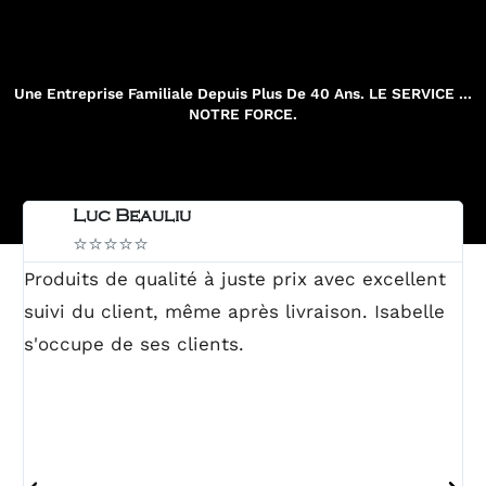
Une Entreprise Familiale Depuis Plus De 40 Ans. LE SERVICE ...
NOTRE FORCE.
Luc Beauliu
⭐⭐⭐⭐⭐
Produits de qualité à juste prix avec excellent
J'
suivi du client, même après livraison. Isabelle
to
s'occupe de ses clients.
to
eu
mo
im
sa