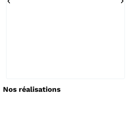
ch
qu
no
r
Nos réalisations